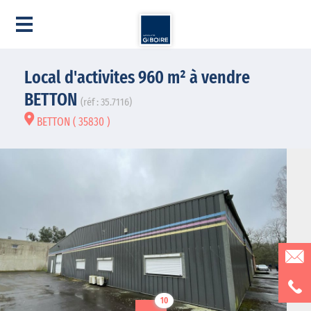
Local d'activites 960 m² à vendre
BETTON
(réf : 35.7116)
BETTON ( 35830 )
10