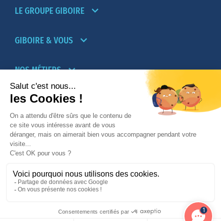
LE GROUPE GIBOIRE
GIBOIRE & VOUS
NOS MÉTIERS
PARTENAIRES
NOTRE RÉSEAU D’AGENCES TRANSACTION-
LOCATION
PROMOTION IMMOBILIÈRE ET AMÉNAGEMENT
© 2026
Giboire - Mentions légales
-
Plan du site
1