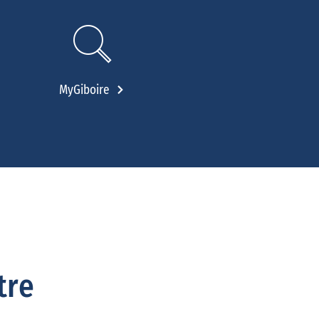
MyGiboire
tre