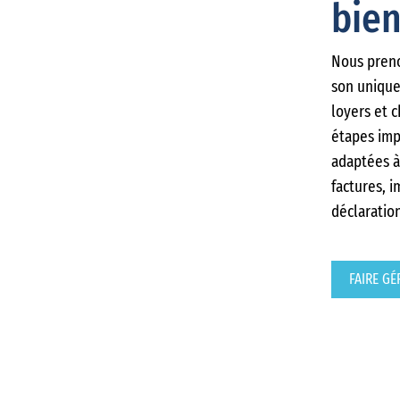
bien
Nous preno
son unique
loyers et c
étapes imp
adaptées à
factures, i
déclaratio
FAIRE GÉ