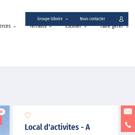
Groupe Giboire
Nous contacter
erces
Terrains
Estimer
Faire gérer
18
Local d'activites - A