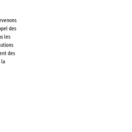
devenons
ppel des
ns les
lutions
ent des
 la