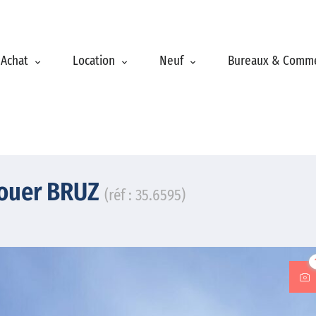
Achat
Location
Neuf
Bureaux & Comm
 louer BRUZ
(réf : 35.6595)