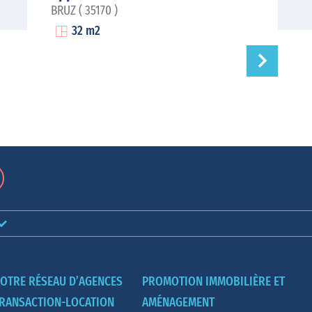
BRUZ ( 35170 )
32 m2
OTRE RÉSEAU D’AGENCES
PROMOTION IMMOBILIÈRE ET
RANSACTION-LOCATION
AMÉNAGEMENT