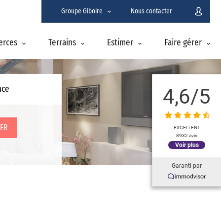
Groupe Giboire
Nous contacter
erces
Terrains
Estimer
Faire gérer
4,6
/5
nce
ER
EXCELLENT
8932 avis
Voir plus
Garanti par