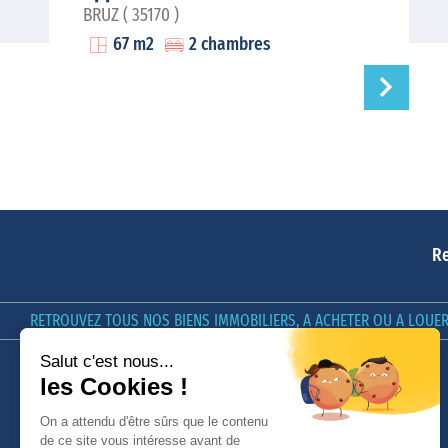
BRUZ ( 35170 )
67 m2
2 chambres
Re
RETROUVEZ TOUS NOS BIENS IMMOBILIERS, A ACHETER OU A LOUER 
LE GROUPE GIBOIRE
GIBOIRE & VOUS